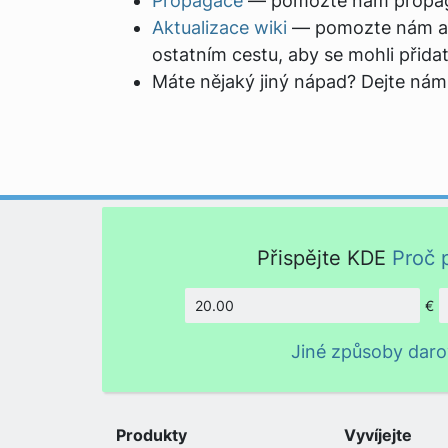
Propagace
— pomozte nám propagov
Aktualizace wiki
— pomozte nám akt
ostatním cestu, aby se mohli přidat
Máte nějaký jiný nápad? Dejte nám
Přispějte KDE
Proč 
€
Částka
Jiné způsoby daro
Produkty
Vyvíjejte