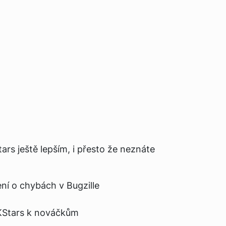
s ještě lepším, i přesto že neznáte
ní o chybách v Bugzille
 KStars k nováčkům