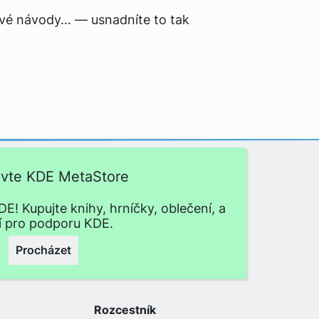
ové návody… — usnadníte to tak
ivte KDE MetaStore
E! Kupujte knihy, hrníčky, oblečení, a
í pro podporu KDE.
Procházet
Rozcestník