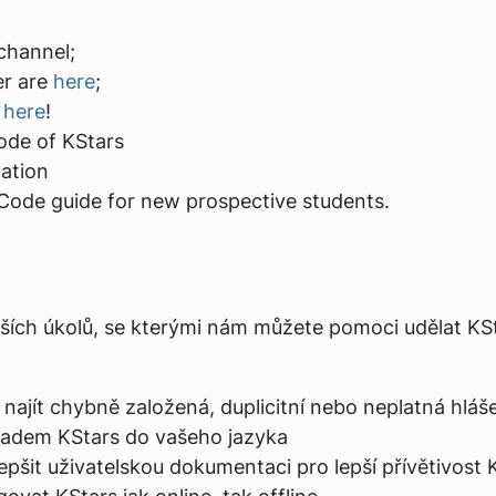
channel;
er are
here
;
s
here
!
ode of KStars
ation
de guide for new prospective students.
ích úkolů, se kterými nám můžete pomoci udělat KStar
jít chybně založená, duplicitní nebo neplatná hláše
adem KStars do vašeho jazyka
šit uživatelskou dokumentaci pro lepší přívětivost