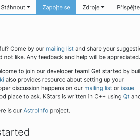
Stáhnout
Zapojte se
Zdroje
Přispějte
eful? Come by our
mailing list
and share your suggesti
d not like. Any feedback and help will be appreciated
come to join our developer team! Get started by bui
ki
also provides resource about setting up your
oper discussion happens on our
mailing list
or
issue
ood place to ask. KStars is written in C++ using
Qt
an
re is our
AstroInfo
project.
started