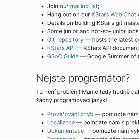
Join our
mailing list
;
Hang out on our
KStars Web Chat
Details on building KStars git mast
Some junior and not-so-junior job
Git repository
— hosts the latest c
KStars API
— KStars API document
GSoC Guide
— Google Summer of Co
Nejste programátor?
To není problém! Máme tady hodně dalš
žádný programovací jazyk!
Prověřování chyb
— pomozte nám na
Localizace
— pomozte nám s překl
Dokumentace
— pomozte nám vylep