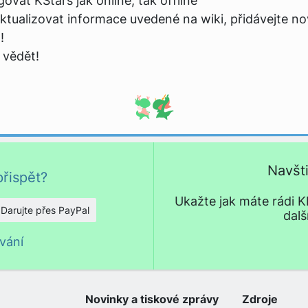
at KStars jak online, tak offline
ualizovat informace uvedené na wiki, přidávejte n
!
 vědět!
Navšt
přispět?
Ukažte jak máte rádi KD
Darujte přes PayPal
dalš
vání
Novinky a tiskové zprávy
Zdroje