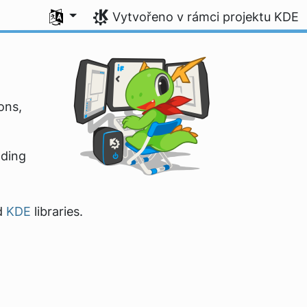
Zvolte svůj jazyk
Vytvořeno v rámci projektu KDE
ons,
.
lding
d
KDE
libraries.