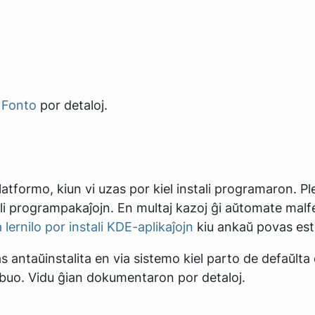
 Fonto
por detaloj.
platformo, kiun vi uzas por kiel instali programaron. P
tali programpakaĵojn. En multaj kazoj ĝi aŭtomate malfe
 lernilo por instali KDE-aplikaĵojn
kiu ankaŭ povas esti
 antaŭinstalita en via sistemo kiel parto de defaŭlta e
ribuo. Vidu ĝian dokumentaron por detaloj.