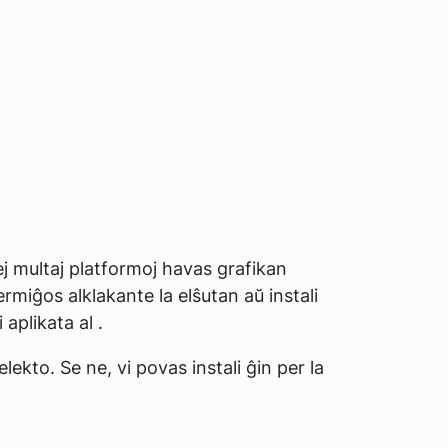
lej multaj platformoj havas grafikan
rmiĝos alklakante la elŝutan aŭ instali
 aplikata al
.
lekto. Se ne, vi povas instali ĝin per la