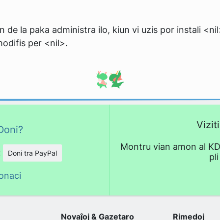
n de la paka administra ilo, kiun vi uzis por instali <nil
modifis per <nil>.
Vizit
Doni?
Montru vian amon al KDE!
€
Doni tra PayPal
pl
donaci
Novaĵoj & Gazetaro
Rimedoj