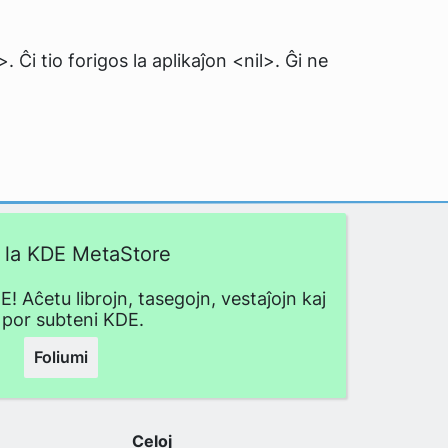
>. Ĉi tio forigos la aplikaĵon <nil>. Ĝi ne
i la KDE MetaStore
 Aĉetu librojn, tasegojn, vestaĵojn kaj
i por subteni KDE.
Foliumi
Celoj