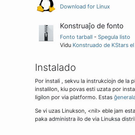
Download for Linux
Konstruaĵo de fonto
Fonto tarball
-
Spegula listo
Vidu
Konstruado de KStars el
Instalado
Por instali
, sekvu la instrukciojn de la 
instalilon, kiu povas esti uzata por ins
ligilon por via platformo. Estas
ĝenerala
Se vi uzas Linukson, <nil> eble jam estas
paka administra ilo de via Linuksa dist