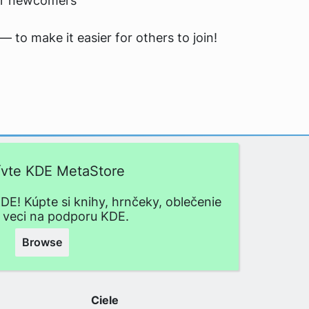
for newcomers
 to make it easier for others to join!
ívte KDE MetaStore
DE! Kúpte si knihy, hrnčeky, oblečenie
e veci na podporu KDE.
Browse
Ciele