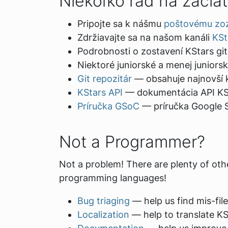
Niekoľko rád na začia
Pripojte sa k nášmu
poštovému zo
Zdržiavajte sa na našom kanáli
KSt
Podrobnosti o zostavení KStars gi
Niektoré juniorské a menej juniors
Git repozitár
— obsahuje najnovší 
KStars API
— dokumentácia API KS
Príručka GSoC
— príručka Google 
Not a Programmer?
Not a problem! There are plenty of oth
programming languages!
Bug triaging
— help us find mis-file
Localization
— help to translate KS