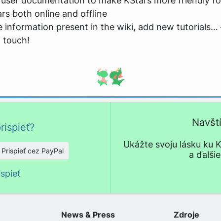
user documentation to make KStars more friendly 
s both online and offline
information present in the wiki, add new tutorials… —
 touch!
Navšt
rispieť?
Ukážte svoju lásku ku K
Prispieť cez PayPal
a ďalši
o
spieť
News & Press
Zdroje