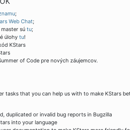
tok
znamu
;
ars Web Chat
;
t master sú
tu
;
ké úlohy
tu
!
kód KStars
tars
Summer of Code pre nových záujemcov.
er tasks that you can help us with to make KStars be
d, duplicated or invalid bug reports in Bugzilla
tars into your language