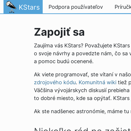
Skip to content
KStars
Podpora používateľov
Príruč
Zapojiť sa
Zaujíma vás KStars? Považujete KStars
o svoje návrhy a povedzte nám, čo sa 
a pomoc budú ocenené.
Ak viete programovať, ste vítaní v na
zdrojového kódu
.
Komunitná wiki
tiež 
Väčšina vývojárskych diskusií prebieh
to dobré miesto, kde sa opýtať. KStars
Ak ste nadšenec astronómie, máme tu 