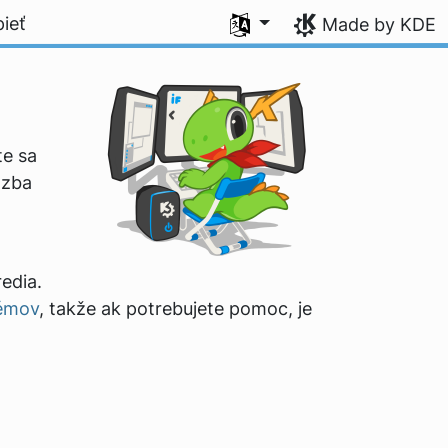
Select your language
pieť
Made by KDE
te sa
äzba
edia.
lémov
, takže ak potrebujete pomoc, je