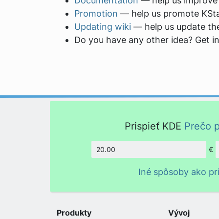
Documentation
— help us improve 
Promotion
— help us promote KStar
Updating wiki
— help us update the 
Do you have any other idea? Get in
Prispieť KDE
Prečo p
€
Množstv
Iné spôsoby ako pri
Produkty
Vývoj