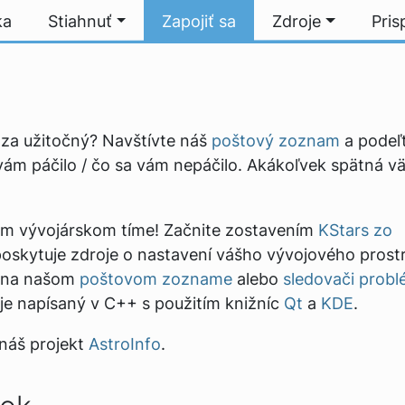
ka
Stiahnuť
Zapojiť sa
Zdroje
Pris
 za užitočný? Navštívte náš
poštový zoznam
a podeľ
vám páčilo / čo sa vám nepáčilo. Akákoľvek spätná v
šom vývojárskom tíme! Začnite zostavením
KStars zo
poskytuje zdroje o nastavení vášho vývojového prostr
a na našom
poštovom zozname
alebo
sledovači prob
 je napísaný v C++ s použitím knižníc
Qt
a
KDE
.
náš projekt
AstroInfo
.